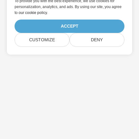
To provide you with the best experience, we use cookies for
personalization, analytics, and ads. By using our site, you agree
to
our cookie policy
.
ACCEPT
CUSTOMIZE
DENY
家
产品