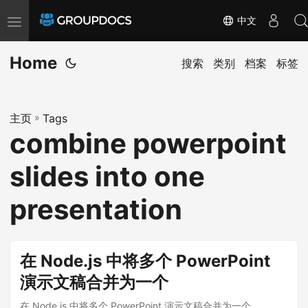
中文
T
o
Home
g
搜索
类别
档案
标签
g
l
主页
»
Tags
e
combine powerpoint
n
a
slides into one
v
i
presentation
g
a
t
在 Node.js 中将多个 PowerPoint
i
演示文稿合并为一个
o
在 Node.js 中将多个 PowerPoint 演示文稿合并为一个