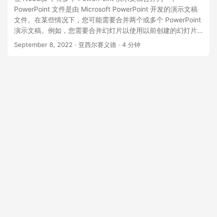
n
PowerPoint 文件是由 Microsoft PowerPoint 开发的演示文稿
文件。在某些情况下，您可能需要合并两个或多个 PowerPoint
演示文稿。例如，您需要合并幻灯片以使用以前创建的幻灯片
来创建演示文稿以供数据参考，或者当不同的用户正在处理同
September 8, 2022
· 亚西尔赛义德 · 4 分钟
一主题时。组合 PowerPoint 幻灯片可帮助您保持信息的一致性
并使您的 PowerPoint 演示文稿更加高效。今天，我们将学习如
何在 Node.js 中将多个 PowerPoint 演示文稿合并为一个。 本
文应涵盖以下主题： 文档合并 REST API 和 Node.js SDK 使用
REST API 在 Node.js 中合并多个 PowerPoint 演示文稿 如何
使用 Node.js 合并特定的 PowerPoint 幻灯片 文档合并 REST
API 和 Node.js SDK 为了合并多个 PPTX 文件，我将使用
GroupDocs.Merger Cloud 的 Node.js SDK API。它允许您从
支持的文档格式(例如 Word、Excel、PowerPoint, Visio 绘图、
PDF 和 HTML 等)中组合、提取、删除和重新排列单个页面或
页面集合。 您可以在控制台中使用以下命令将
GroupDocs.Merger cloud 安装到您的 Node.js 应用程序：
npm install groupdocs-merger-cloud 在执行上述步骤之前，
请从 dashboard 获取您的 Client ID 和 Secret。获得 ID 和密
码后，添加如下所示的代码：