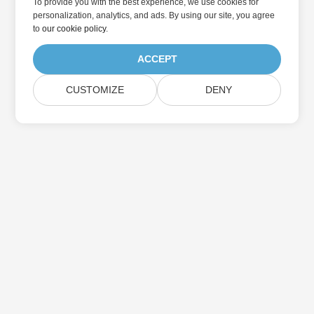
To provide you with the best experience, we use cookies for
personalization, analytics, and ads. By using our site, you agree
to
our cookie policy
.
ACCEPT
CUSTOMIZE
DENY
家
产品