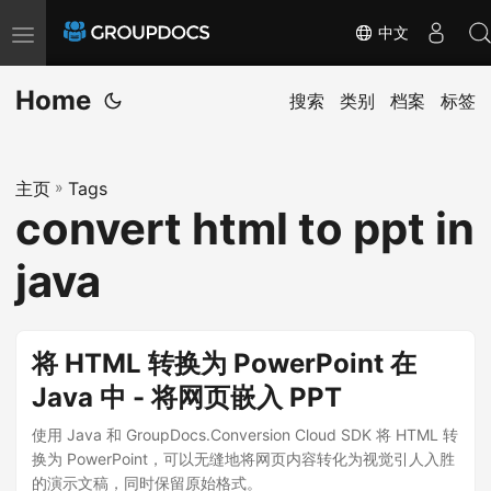
中文
T
o
Home
g
搜索
类别
档案
标签
g
l
主页
»
Tags
e
convert html to ppt in
n
a
java
v
i
g
将 HTML 转换为 PowerPoint 在
a
Java 中 - 将网页嵌入 PPT
t
i
使用 Java 和 GroupDocs.Conversion Cloud SDK 将 HTML 转
换为 PowerPoint，可以无缝地将网页内容转化为视觉引人入胜
o
的演示文稿，同时保留原始格式。