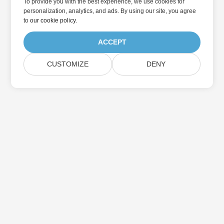
To provide you with the best experience, we use cookies for
personalization, analytics, and ads. By using our site, you agree
to
our cookie policy
.
ACCEPT
CUSTOMIZE
DENY
家
产品