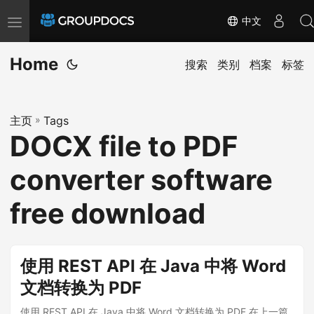
中文
T
o
Home
g
搜索
类别
档案
标签
g
l
主页
»
Tags
e
DOCX file to PDF
n
a
converter software
v
i
free download
g
a
t
使用 REST API 在 Java 中将 Word
i
文档转换为 PDF
o
使用 REST API 在 Java 中将 Word 文档转换为 PDF 在上一篇