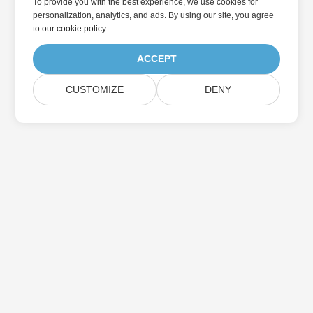
To provide you with the best experience, we use cookies for
personalization, analytics, and ads. By using our site, you agree
to
our cookie policy
.
ACCEPT
CUSTOMIZE
DENY
家
产品