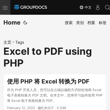
中文
T
o
Home
g
搜索
类别
档案
标签
g
l
主页
»
Tags
e
Excel to PDF using
n
a
PHP
v
i
g
使用 PHP 将 Excel 转换为 PDF
a
作为 PHP 开发人员，您可以在云端以编程方式轻松地将 Excel
t
电子表格转换为 PDF 文档。在本文中，您将学习如何使用 PHP
i
将 Excel 电子表格转换为 PDF。
o
February 12, 2022
· 穆扎米尔汗 · 4 分钟