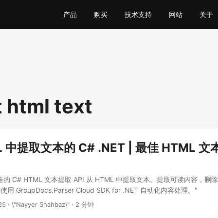
产品
购买
技术支持
网站
关于
 html text
ML 中提取文本的 C# .NET | 最佳 HTML 
 C# HTML 文本提取 API 从 HTML 中提取文本。提取可读内容，删除
roupDocs.Parser Cloud SDK for .NET 自动化内容处理。"
25
· \"Nayyer Shahbaz\" · 2 分钟