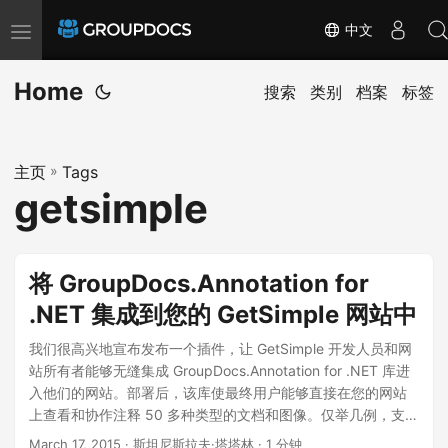
中文
T
o
Home
g
搜索
类别
档案
标签
g
l
主页
»
Tags
e
getsimple
n
a
v
将 GroupDocs.Annotation for
i
.NET 集成到您的 GetSimple 网站中
g
a
我们很高兴地宣布发布一个插件，让 GetSimple 开发人员和网
t
站所有者能够无缝集成 GroupDocs.Annotation for .NET 库进
入他们的网站。部署后，该库使最终用户能够直接在您的网站
i
上查看和协作注释 50 多种类型的文档和图像。仅举几例，支持
o
的文件格式包括：PDF 和 Microsoft Word 文档、Excel 电子表
March 17, 2015
· 斯坦尼斯拉夫·塔塔林 · 1 分钟