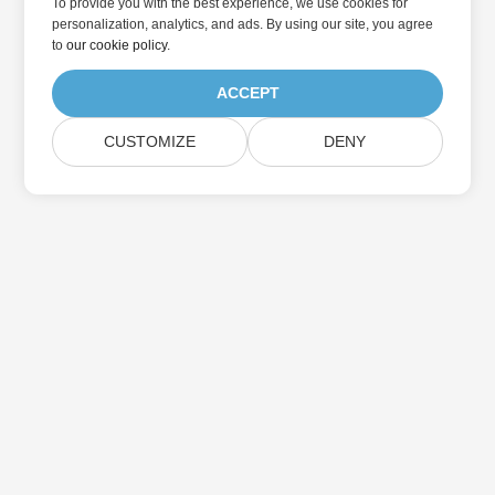
To provide you with the best experience, we use cookies for
personalization, analytics, and ads. By using our site, you agree
to
our cookie policy
.
ACCEPT
CUSTOMIZE
DENY
家
产品