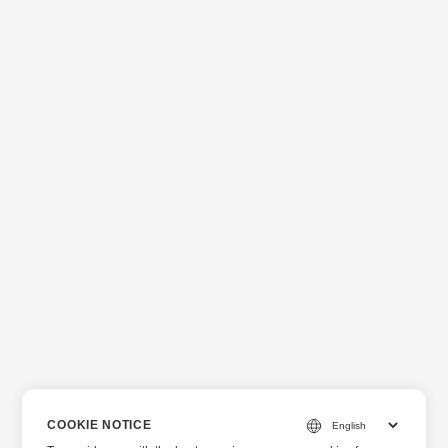
务器上。我们使用Amazon EC2服务器来保证服务的安全。有
关插件的更多详细信息，请访问 GetSimple 市场： .NET 插件
的 GroupDocs.Annotation Cloud 插件的
GroupDocs.Annotation 有关 GroupDocs.Annotation for .NET
库 的更多详细信息以及下载免费评估副本，请访问其主页。
COOKIE NOTICE