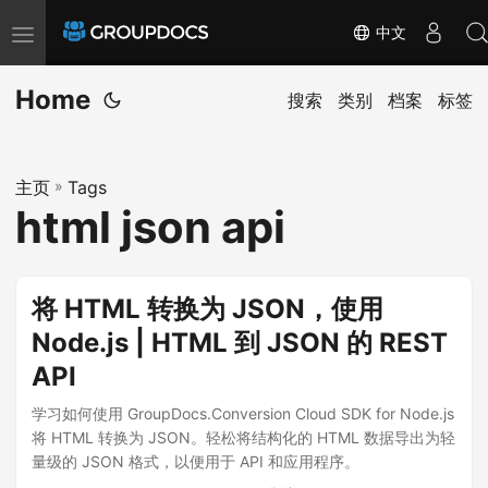
中文
T
o
Home
g
搜索
类别
档案
标签
g
l
主页
»
Tags
e
html json api
n
a
v
将 HTML 转换为 JSON，使用
i
Node.js | HTML 到 JSON 的 REST
g
API
a
t
学习如何使用 GroupDocs.Conversion Cloud SDK for Node.js
i
将 HTML 转换为 JSON。轻松将结构化的 HTML 数据导出为轻
量级的 JSON 格式，以便用于 API 和应用程序。
o