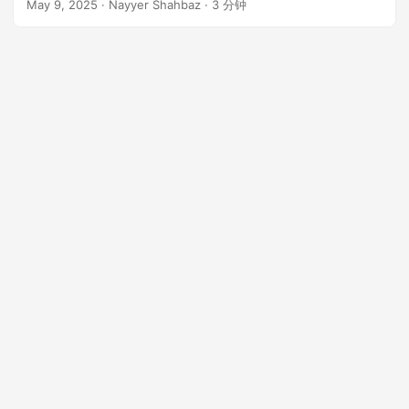
n
May 9, 2025
· Nayyer Shahbaz · 3 分钟