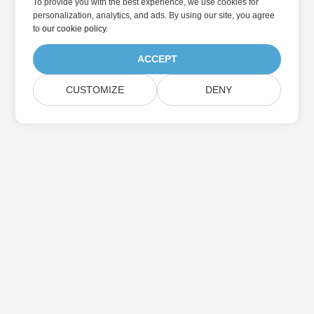
To provide you with the best experience, we use cookies for
personalization, analytics, and ads. By using our site, you agree
to
our cookie policy
.
ACCEPT
CUSTOMIZE
DENY
家
产品