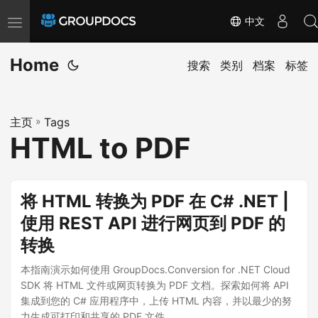
中文
T
o
Home
g
搜索
类别
档案
标签
g
l
主页
»
Tags
e
HTML to PDF
n
a
v
将 HTML 转换为 PDF 在 C# .NET |
i
使用 REST API 进行网页到 PDF 的
g
转换
a
t
本指南演示如何使用 GroupDocs.Conversion for .NET Cloud
i
SDK 将 HTML 文件或网页转换为 PDF 文档。探索如何将 API
集成到您的 C# 应用程序中，上传 HTML 内容，并以最少的努
o
力生成可打印和共享的 PDF 文件。