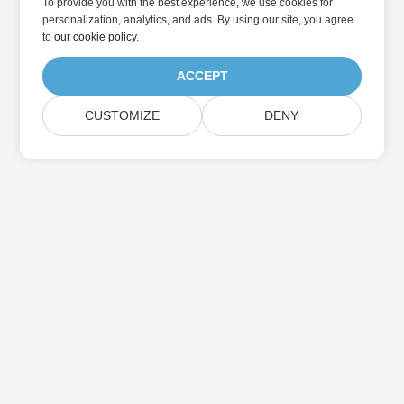
To provide you with the best experience, we use cookies for
personalization, analytics, and ads. By using our site, you agree
to
our cookie policy
.
ACCEPT
CUSTOMIZE
DENY
家
产品