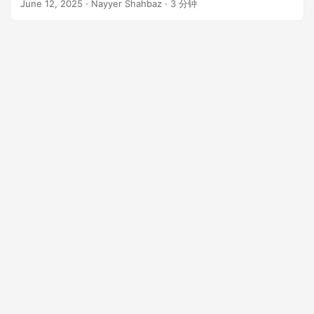
n
June 12, 2025
· Nayyer Shahbaz · 3 分钟