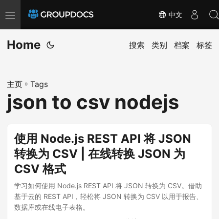
中文
T
o
Home
g
搜索
类别
档案
标签
g
l
主页
»
Tags
e
json to csv nodejs
n
a
v
使用 Node.js REST API 将 JSON
i
转换为 CSV | 在线转换 JSON 为
g
CSV 格式
a
t
学习如何使用 Node.js REST API 将 JSON 转换为 CSV。借助
i
基于云的 REST API，轻松将 JSON 转换为 CSV 以用于报告、
数据库或在线电子表格。
o