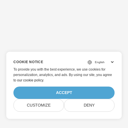
表： 文件操作 加入文件 分割文档 文档预览 文档页面操作 移动
页面 删除页面 旋转页面 交换页 提取页面 更改页面方向 文件安
全操作 文档信息提取 安全与认证 GroupDocs.Merger Cloud
REST API 是安全的，需要使用应用程序访问密钥 ID (App SID)
和应用程序密钥 (App Key) 以及 JSONweb 令牌身份验证 进行
身份验证。通过 groupdocs.cloud 注册 获取您的 AppSID 和
应用密钥。
COOKIE NOTICE
To provide you with the best experience, we use cookies for
personalization, analytics, and ads. By using our site, you agree
to
our cookie policy
.
ACCEPT
CUSTOMIZE
DENY