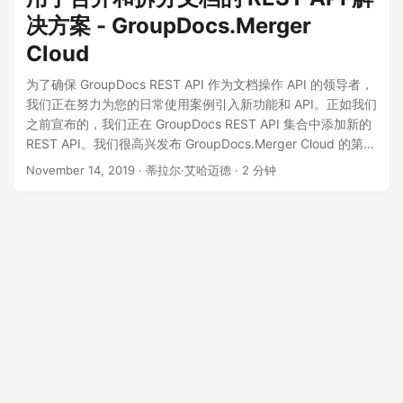
决方案 - GroupDocs.Merger
Cloud
为了确保 GroupDocs REST API 作为文档操作 API 的领导者，
我们正在努力为您的日常使用案例引入新功能和 API。正如我们
之前宣布的，我们正在 GroupDocs REST API 集合中添加新的
REST API。我们很高兴发布 GroupDocs.Merger Cloud 的第一
个版本。它是一个通用的 REST API 解决方案，可以在任何平
November 14, 2019
· 蒂拉尔·艾哈迈德 · 2 分钟
台上合并和拆分各种文档格式，而无需安装任何插件或软件。
什么是 GroupDocs.Merger Cloud？ 在处理文档时，有时常见
的要求是将文档合并到单个文件中。当信息量不大时，可以直
接复制粘贴内容。但如果情况并非如此呢？您需要一些能够可
靠、准确地合并文档的自动化解决方案。 GroupDocs.Merger
Cloud 是一个 REST API，它不仅允许您连接多个文档，还可以
跨多种支持的文档类型操作单个文档结构。作为开发人员，您
可以在您的应用程序中使用它来实现文档合并解决方案。它支
持所有常见文件格式。支持的文件类型包括 PDF、Microsoft
Word 文档、Excel 电子表格、PowerPoint 演示文稿、纯文本
和格式化文本以及一长串支持的文档格式。 以下是
GroupDocs.Merger Cloud 第一个版本支持的功能的完整列