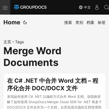
中文
T
o
Home
g
搜索
类别
档案
标签
g
l
主页
»
Tags
e
Merge Word
n
a
Documents
v
i
g
在 C# .NET 中合并 Word 文档 – 程
a
序化合并 DOC/DOCX 文件
t
i
发现如何使用 C# .NET 以编程方式合并 Word 文档。该指南讲
解了如何使用 GroupDocs.Merger Cloud SDK for .NET 将多个
o
DOC/DOCX 文件合并为一个文档，从而实现无缝的文档管理和