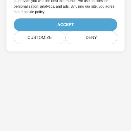
To provide you with the best experience, we use cookies for
personalization, analytics, and ads. By using our site, you agree
to
our cookie policy
.
ACCEPT
CUSTOMIZE
DENY
家
产品