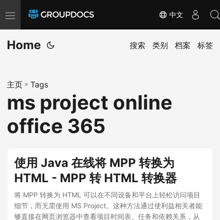
中文
T
o
Home
g
搜索
类别
档案
标签
g
l
主页
»
Tags
e
ms project online
n
a
office 365
v
i
g
使用 Java 在线将 MPP 转换为
a
HTML - MPP 转 HTML 转换器
t
i
将 MPP 转换为 HTML 可以在不同设备和平台上轻松访问项目
细节，而无需使用 MS Project。这种方法通过使利益相关者能
o
够直接在网页浏览器中查看项目时间表、任务和依赖关系，从