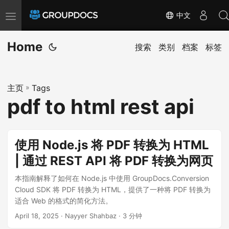
中文
T
o
Home
g
搜索
类别
档案
标签
g
l
主页
»
Tags
e
pdf to html rest api
n
a
v
使用 Node.js 将 PDF 转换为 HTML
i
| 通过 REST API 将 PDF 转换为网页
g
a
本指南解释了如何在 Node.js 中使用 GroupDocs.Conversion
t
Cloud SDK 将 PDF 转换为 HTML，提供了一种将 PDF 转换为
适合 Web 的格式的简化方法。
i
April 18, 2025
· Nayyer Shahbaz · 3 分钟
o