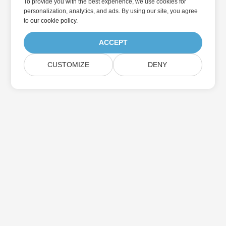
To provide you with the best experience, we use cookies for
personalization, analytics, and ads. By using our site, you agree
to
our cookie policy
.
ACCEPT
CUSTOMIZE
DENY
家
产品