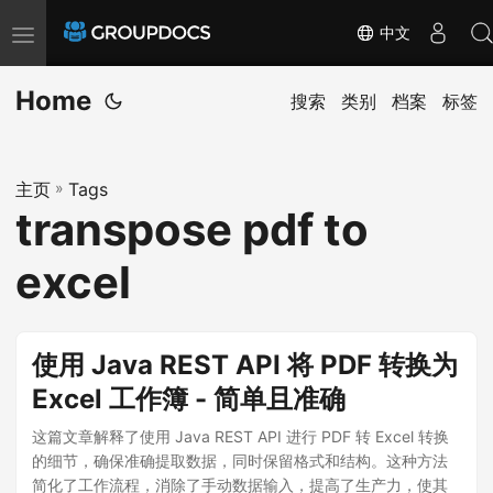
中文
T
o
Home
g
搜索
类别
档案
标签
g
l
主页
»
Tags
e
transpose pdf to
n
a
excel
v
i
g
使用 Java REST API 将 PDF 转换为
a
Excel 工作簿 - 简单且准确
t
i
这篇文章解释了使用 Java REST API 进行 PDF 转 Excel 转换
的细节，确保准确提取数据，同时保留格式和结构。这种方法
o
简化了工作流程，消除了手动数据输入，提高了生产力，使其